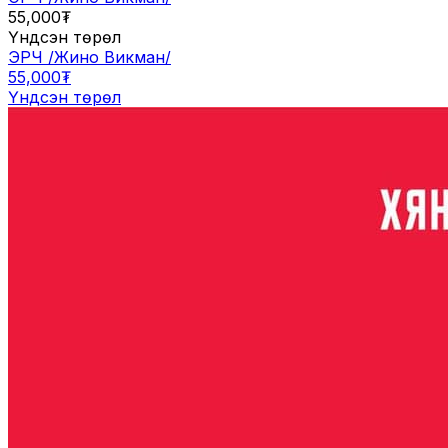
55,000₮
Үндсэн төрөл
ЭРЧ /Жино Викман/
55,000₮
Үндсэн төрөл