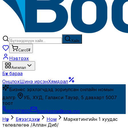
Хайх
Сагс
0₮
Нэвтрэх
Ангилал
Бүх бараа
Онцлох
Шинэ ирсэн
Хямдрал
Бизнес эрхлэгчдэд зориулсан онлайн номын
дэлгүүр
УБ, ХУД, Галакси Тауэр, 5 давхарт 5007
тоот
85851850
bookzone@one.mn
Нүүр
Бүтээгдэхүүн
Ном
Маркетингийн 1 хуудас
төлөвлөгөө /Аллан Диб/