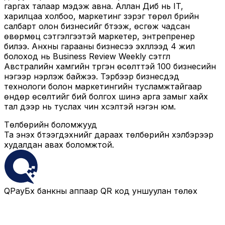
гаргах талаар мэдэж авна. Аллан Диб нь IT,
харилцаа холбоо, маркетинг зэрэг төрөл бүрийн
салбарт олон бизнесийг бүтээж, өсгөж чадсан
өвөрмөц сэтгэлгээтэй маркетер, энтрепренер
билээ. Анхны гарааны бизнесээ эхлүүлээд 4 жил
болоход нь Business Review Weekly сэтгүүл
Австралийн хамгийн түргэн өсөлттэй 100 бизнесийн
нэгээр нэрлэж байжээ. Тэрбээр бизнесүүдэд
технологи болон маркетингийн тусламжтайгаар
өндөр өсөлтийг бий болгох шинэ арга замыг хайх
тал дээр нь туслах чин хүсэлтэй нэгэн юм.
Төлбөрийн боломжууд
Та энэхүү бүтээгдэхүүнийг дараах төлбөрийн хэлбэрээр
худалдан авах боломжтой.
QPay
Бүх банкны аппаар QR код уншуулан төлөх