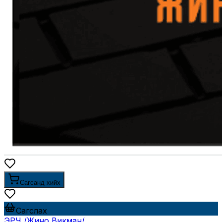
Сагсанд хийх
Сагслах
ЭРЧ /Жино Викман/