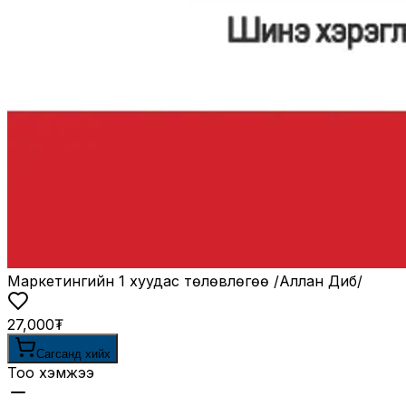
Маркетингийн 1 хуудас төлөвлөгөө /Аллан Диб/
27,000₮
Сагсанд хийх
Тоо хэмжээ