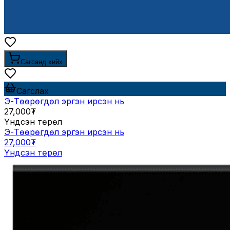
Сагсанд хийх
Сагслах
Э-Төөрөгдөл эргэн ирсэн нь
27,000₮
Үндсэн төрөл
Э-Төөрөгдөл эргэн ирсэн нь
27,000₮
Үндсэн төрөл