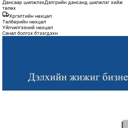
Дансаар шилжүүлэх
Дэлгүүрийн дансанд шилжүүлэг хийж
төлөх
Хүргэлтийн нөхцөл
Төлбөрийн нөхцөл
Үйлчилгээний нөхцөл
Санал болгох бүтээгдэхүүн