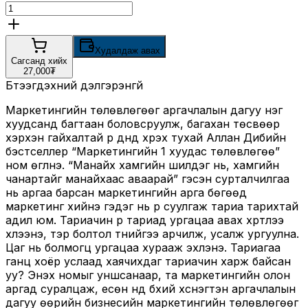
Худалдаж авах
Сагсанд хийх
27,000₮
Бүтээгдэхүүний дэлгэрэнгүй
Маркетингийн төлөвлөгөөг аргачлалын дагуу нэг
хуудсанд багтаан боловсруулж, багахан төсвөөр
хэрхэн гайхалтай үр дүнд хүрэх тухай Аллан Дибийн
бэстселлер “Маркетингийн 1 хуудас төлөвлөгөө”
ном өгүүлнэ. “Манайх хамгийн шилдэг нь, хамгийн
чанартайг манайхаас аваарай” гэсэн сурталчилгаа
нь аргаа барсан маркетингийн арга бөгөөд
маркетинг хийнэ гэдэг нь үр суулгаж тариа тарихтай
адил юм. Тариачин үр тариад ургацаа авах хүртлээ
хүлээнэ, тэр болтол түүнийгээ арчилж, усалж ургуулна.
Цаг нь болмогц ургацаа хурааж эхлэнэ. Тариагаа
ганц хоёр услаад хаячихдаг тариачин харж байсан
уу? Энэхүү номыг уншсанаар, та маркетингийн олон
аргад суралцаж, есөн нүд бүхий хүснэгтэн аргачлалын
дагуу өөрийн бизнесийн маркетингийн төлөвлөгөөг