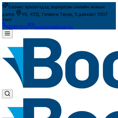
Бизнес эрхлэгчдэд зориулсан онлайн номын
дэлгүүр
УБ, ХУД, Галакси Тауэр, 5 давхарт 5007
тоот
85851850
bookzone@one.mn