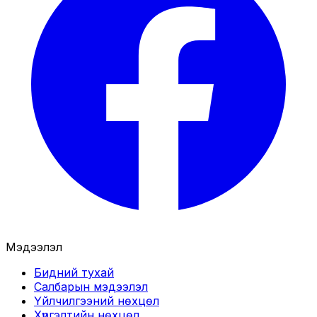
Мэдээлэл
Бидний тухай
Салбарын мэдээлэл
Үйлчилгээний нөхцөл
Хүргэлтийн нөхцөл