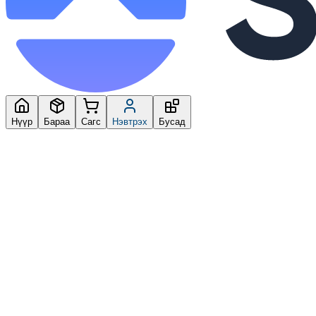
Нүүр
Бараа
Сагс
Нэвтрэх
Бусад