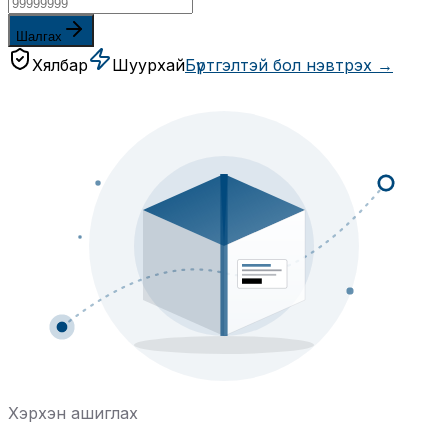
Шалгах
Хялбар
Шуурхай
Бүртгэлтэй бол нэвтрэх →
Хэрхэн ашиглах