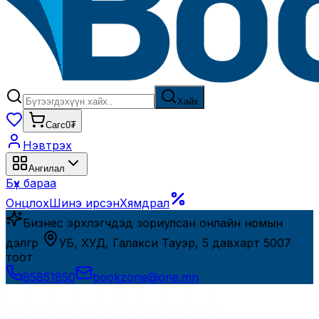
Хайх
Сагс
0₮
Нэвтрэх
Ангилал
Бүх бараа
Онцлох
Шинэ ирсэн
Хямдрал
Бизнес эрхлэгчдэд зориулсан онлайн номын
дэлгүүр
УБ, ХУД, Галакси Тауэр, 5 давхарт 5007
тоот
85851850
bookzone@one.mn