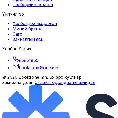
Төлбөрийн нөхцөл
Үйлчилгээ
Холбогдох мэдээлэл
Миний бүртгэл
Сагс
Захиалгын явц
Холбоо барих
85851850
bookzone@one.mn
©
2026
Bookzone mn
. Бүх эрх хуулиар
хамгаалагдсан.
Онлайн худалдааны шийдэл