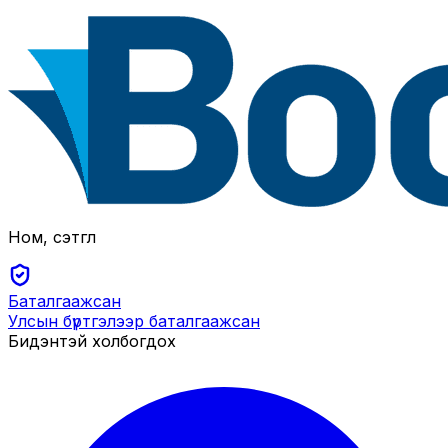
Ном, сэтгүүл
Баталгаажсан
Улсын бүртгэлээр баталгаажсан
Бидэнтэй холбогдох