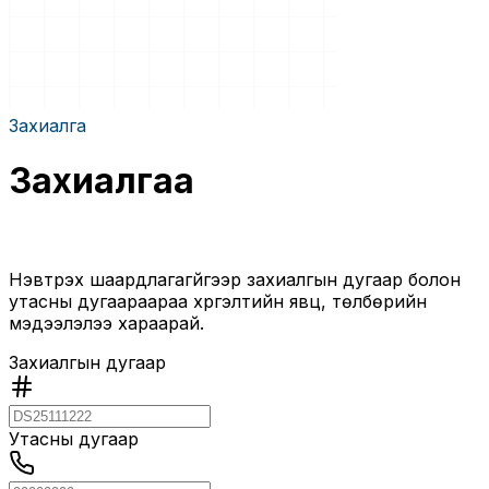
Захиалга
Захиалгаа
шалгая.
Нэвтрэх шаардлагагүйгээр захиалгын дугаар болон
утасны дугаараараа хүргэлтийн явц, төлбөрийн
мэдээлэлээ хараарай.
Захиалгын дугаар
Утасны дугаар