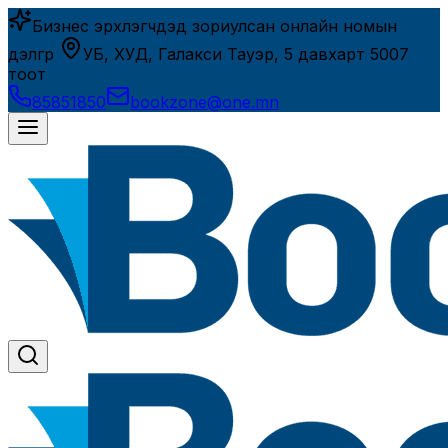
Бизнес эрхлэгчдэд зориулсан онлайн номын
дэлгүүр
УБ, ХУД, Галакси Тауэр, 5 давхарт 5007
тоот
85851850
bookzone@one.mn