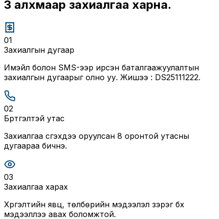
3 алхмаар захиалгаа харна.
01
Захиалгын дугаар
Имэйл болон SMS-ээр ирсэн баталгаажуулалтын
захиалгын дугаарыг олно уу. Жишээ : DS25111222.
02
Бүртгэлтэй утас
Захиалгаа үүсгэхдээ оруулсан 8 оронтой утасны
дугаараа бичнэ.
03
Захиалгаа харах
Хүргэлтийн явц, төлбөрийн мэдээлэл зэрэг бүх
мэдээллээ авах боломжтой.