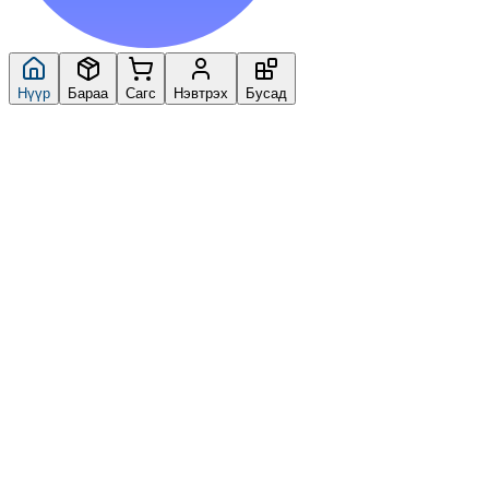
Нүүр
Бараа
Сагс
Нэвтрэх
Бусад