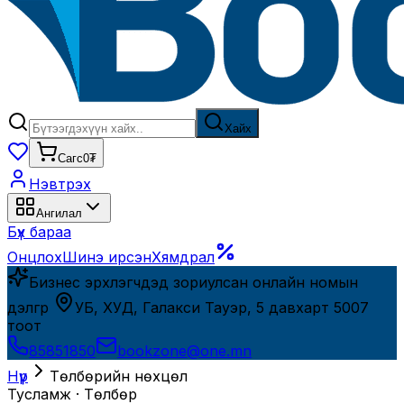
Хайх
Сагс
0₮
Нэвтрэх
Ангилал
Бүх бараа
Онцлох
Шинэ ирсэн
Хямдрал
Бизнес эрхлэгчдэд зориулсан онлайн номын
дэлгүүр
УБ, ХУД, Галакси Тауэр, 5 давхарт 5007
тоот
85851850
bookzone@one.mn
Нүүр
Төлбөрийн
нөхцөл
Тусламж · Төлбөр