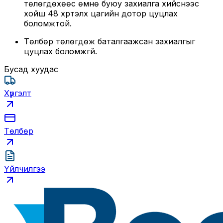
төлөгдөхөөс өмнө буюу захиалга хийснээс
хойш 48 хүртэлх цагийн дотор цуцлах
боломжтой.
Төлбөр төлөгдөж баталгаажсан захиалгыг
цуцлах боломжгүй.
Бусад хуудас
Хүргэлт
Төлбөр
Үйлчилгээ