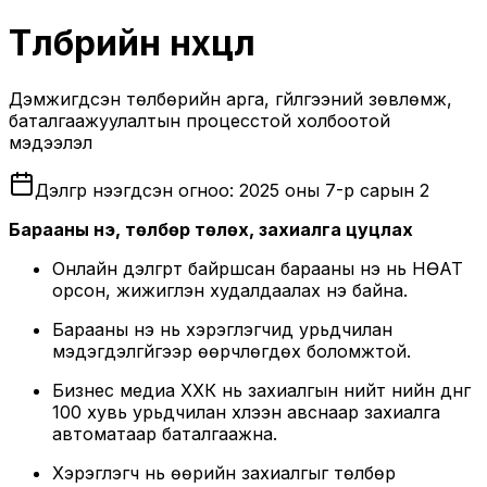
Төлбөрийн
нөхцөл
Дэмжигдсэн төлбөрийн арга, гүйлгээний зөвлөмж,
баталгаажуулалтын процесстой холбоотой
мэдээлэл
Дэлгүүр нээгдсэн огноо:
2025 оны 7-р сарын 2
Барааны үнэ, төлбөр төлөх, захиалга цуцлах
Онлайн дэлгүүрт байршсан барааны үнэ нь НӨАТ
орсон, жижиглэн худалдаалах үнэ байна.
Барааны үнэ нь хэрэглэгчид урьдчилан
мэдэгдэлгүйгээр өөрчлөгдөх боломжтой.
Бизнес медиа ХХК нь захиалгын нийт үнийн дүнг
100 хувь урьдчилан хүлээн авснаар захиалга
автоматаар баталгаажна.
Хэрэглэгч нь өөрийн захиалгыг төлбөр