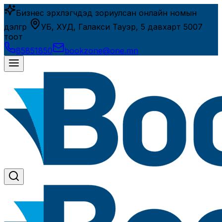
Бизнес эрхлэгчдэд зориулсан онлайн номын
дэлгүүр
УБ, ХУД, Галакси Тауэр, 5 давхарт 5007
тоот
85851850
bookzone@one.mn