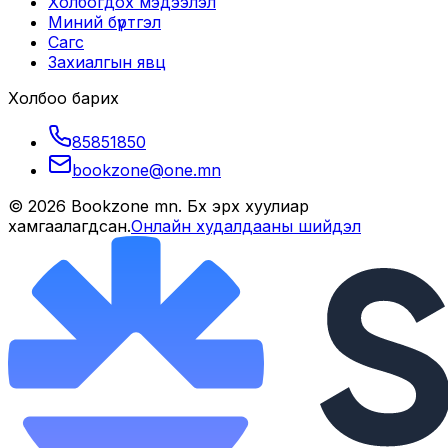
Холбогдох мэдээлэл
Миний бүртгэл
Сагс
Захиалгын явц
Холбоо барих
85851850
bookzone@one.mn
©
2026
Bookzone mn
. Бүх эрх хуулиар
хамгаалагдсан.
Онлайн худалдааны шийдэл