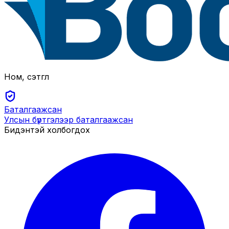
Ном, сэтгүүл
Баталгаажсан
Улсын бүртгэлээр баталгаажсан
Бидэнтэй холбогдох