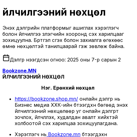
Үйлчилгээний
нөхцөл
Энэхүү дэлгүүрийн платформыг ашиглах хэрэглэгч
болон үйлчилгээ үзүүлэгчийн хооронд үүсэх харилцааг
зохицуулна. Бүртгэл үүсгэх болон захиалга өгөхөөс
өмнө нөхцөлтэй танилцаарай гэж зөвлөж байна.
Дэлгүүр нээгдсэн огноо:
2025 оны 7-р сарын 2
Bookzone.MN
ҮЙЛЧИЛГЭЭНИЙ НӨХЦӨЛ
Нэг. Ерөнхий нөхцөл
https://bookzone.shop.mn/
онлайн дэлгүүр нь
Бизнес медиа ХХК-ийн бүтээгдхүүн бөгөөд энэхүү
үйлчилгээний нөхцөлөөр уг онлайн дэлгүүрт
зочлох, үйлчлүүлэх, худалдан авалт хийхтэй
холбоотой үүсэх харилцаа зохицуулагдана.
Хэрэглэгч нь
Bookzone.mn
бүтээгдэхүүн