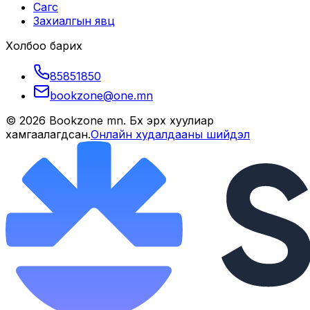
Сагс
Захиалгын явц
Холбоо барих
85851850
bookzone@one.mn
©
2026
Bookzone mn
. Бүх эрх хуулиар
хамгаалагдсан.
Онлайн худалдааны шийдэл