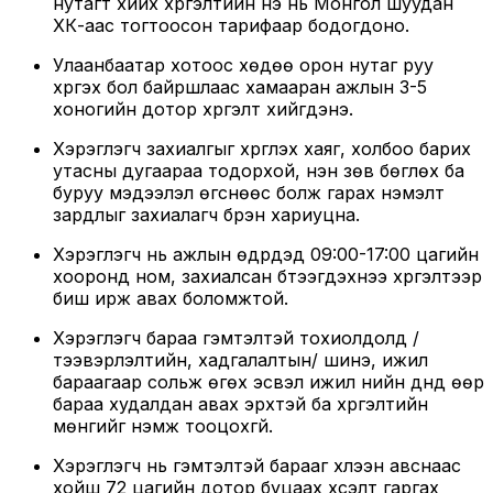
нутагт хийх хүргэлтийн үнэ нь Монгол шуудан
ХК-аас тогтоосон тарифаар бодогдоно.
Улаанбаатар хотоос хөдөө орон нутаг руу
хүргэх бол байршлаас хамааран ажлын 3-5
хоногийн дотор хүргэлт хийгдэнэ.
Хэрэглэгч захиалгыг хүргүүлэх хаяг, холбоо барих
утасны дугаараа тодорхой, үнэн зөв бөглөх ба
буруу мэдээлэл өгснөөс болж гарах нэмэлт
зардлыг захиалагч бүрэн хариуцна.
Хэрэглэгч нь ажлын өдрүүдэд 09:00-17:00 цагийн
хооронд ном, захиалсан бүтээгдэхүүнээ хүргэлтээр
биш ирж авах боломжтой.
Хэрэглэгч бараа гэмтэлтэй тохиолдолд /
тээвэрлэлтийн, хадгалалтын/ шинэ, ижил
бараагаар сольж өгөх эсвэл ижил үнийн дүнд өөр
бараа худалдан авах эрхтэй ба хүргэлтийн
мөнгийг нэмж тооцохгүй.
Хэрэглэгч нь гэмтэлтэй барааг хүлээн авснаас
хойш 72 цагийн дотор буцаах хүсэлт гаргах