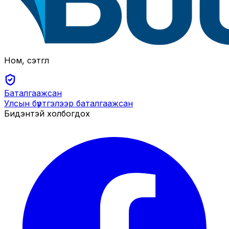
Ном, сэтгүүл
Баталгаажсан
Улсын бүртгэлээр баталгаажсан
Бидэнтэй холбогдох