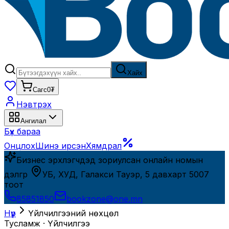
Хайх
Сагс
0₮
Нэвтрэх
Ангилал
Бүх бараа
Онцлох
Шинэ ирсэн
Хямдрал
Бизнес эрхлэгчдэд зориулсан онлайн номын
дэлгүүр
УБ, ХУД, Галакси Тауэр, 5 давхарт 5007
тоот
85851850
bookzone@one.mn
Нүүр
Үйлчилгээний
нөхцөл
Тусламж · Үйлчилгээ