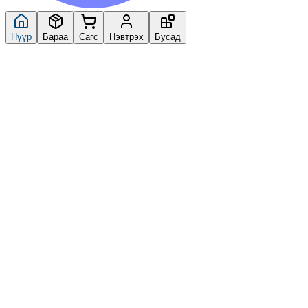
Нүүр
Бараа
Сагс
Нэвтрэх
Бусад