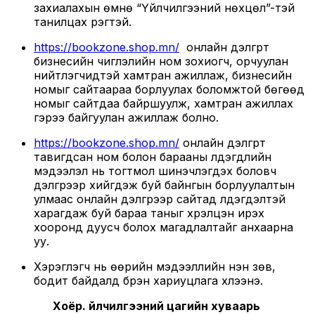
захиалахын өмнө “Үйлчилгээний нөхцөл”-тэй
танилцах үүрэгтэй.
https://bookzone.shop.mn/
онлайн дэлгүүрт
бизнесийн чиглэлийн ном зохиогч, орчуулан
нийтлэгчидтэй хамтран ажиллаж, бизнесийн
номыг сайтаараа борлуулах боломжтой бөгөөд
номыг сайтдаа байршуулж, хамтран ажиллах
гэрээ байгуулан ажиллаж болно.
https://bookzone.shop.mn/
онлайн дэлгүүрт
тавигдсан ном болон барааны үлдэгдлийн
мэдээлэл нь тогтмол шинэчлэгдэх боловч
дэлгүүрээр хийгдэж буй байнгын борлуулалтын
улмаас онлайн дэлгүүрээр сайтад үлдэгдэлтэй
харагдаж буй бараа таныг хүрэлцэн ирэх
хооронд дуусч болох магадлалтайг анхаарна
уу.
Хэрэглэгч нь өөрийн мэдээллийн үнэн зөв,
бодит байдалд бүрэн хариуцлага хүлээнэ.
Хоёр. Үйлчилгээний цагийн хуваарь