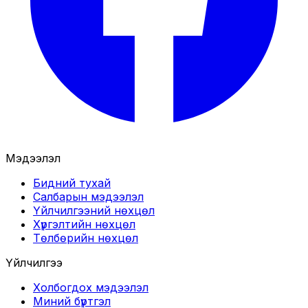
Мэдээлэл
Бидний тухай
Салбарын мэдээлэл
Үйлчилгээний нөхцөл
Хүргэлтийн нөхцөл
Төлбөрийн нөхцөл
Үйлчилгээ
Холбогдох мэдээлэл
Миний бүртгэл