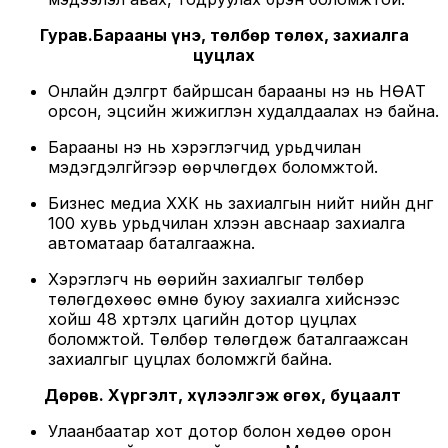
Гурав.Барааны үнэ, төлбөр төлөх, захиалга
цуцлах
Онлайн дэлгүүрт байршсан барааны үнэ нь НӨАТ
орсон, эцсийн жижиглэн худалдаалах үнэ байна.
Барааны үнэ нь хэрэглэгчид урьдчилан
мэдэгдэлгүйгээр өөрчлөгдөх боломжтой.
Бизнес медиа ХХК нь захиалгын нийт үнийн дүнг
100 хувь урьдчилан хүлээн авснаар захиалга
автоматаар баталгаажна.
Хэрэглэгч нь өөрийн захиалгыг төлбөр
төлөгдөхөөс өмнө буюу захиалга хийснээс
хойш 48 хүртэлх цагийн дотор цуцлах
боломжтой. Төлбөр төлөгдөж баталгаажсан
захиалгыг цуцлах боломжгүй байна.
Дөрөв. Хүргэлт, хүлээлгэж өгөх, буцаалт
Улаанбаатар хот дотор болон хөдөө орон