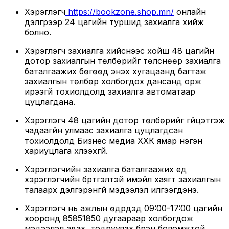
Хэрэглэгч
https://bookzone.shop.mn/
онлайн
дэлгүүрээр 24 цагийн туршид захиалга хийж
болно.
Хэрэглэгч захиалга хийснээс хойш 48 цагийн
дотор захиалгын төлбөрийг төлснөөр захиалга
баталгаажих бөгөөд энэхүү хугацаанд багтаж
захиалгын төлбөр холбогдох дансанд орж
ирээгүй тохиолдолд захиалга автоматаар
цуцлагдана.
Хэрэглэгч 48 цагийн дотор төлбөрийг гүйцэтгэж
чадаагүйн улмаас захиалга цуцлагдсан
тохиолдолд Бизнес медиа ХХК ямар нэгэн
хариуцлага хүлээхгүй.
Хэрэглэгчийн захиалга баталгаажих үед
хэрэглэгчийн бүртгэлтэй имэйл хаягт захиалгын
талаарх дэлгэрэнгүй мэдээлэл илгээгдэнэ.
Хэрэглэгч нь ажлын өдрүүдэд 09:00-17:00 цагийн
хооронд 85851850 дугаараар холбогдож
мэдээлэл авах, тодруулах бүрэн боломжтой.