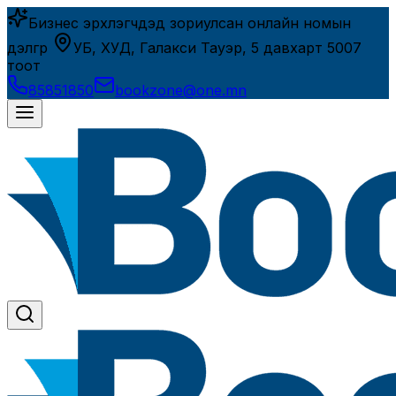
Бизнес эрхлэгчдэд зориулсан онлайн номын
дэлгүүр
УБ, ХУД, Галакси Тауэр, 5 давхарт 5007
тоот
85851850
bookzone@one.mn