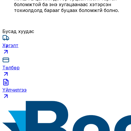
боломжтой ба энэ хугацаанаас хэтэрсэн
тохиолдолд барааг буцаах боломжгүй болно.
Бусад хуудас
Хүргэлт
Төлбөр
Үйлчилгээ