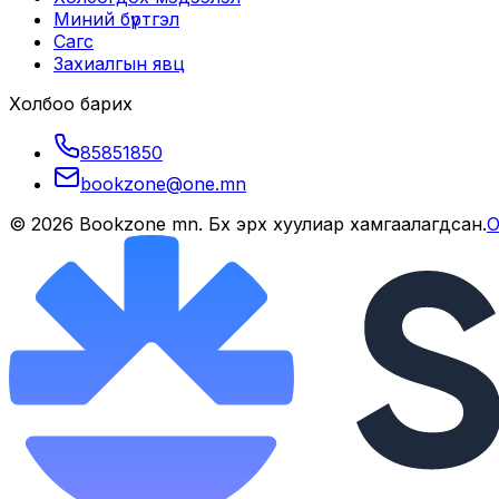
Миний бүртгэл
Сагс
Захиалгын явц
Холбоо барих
85851850
bookzone@one.mn
©
2026
Bookzone mn
. Бүх эрх хуулиар хамгаалагдсан.
О