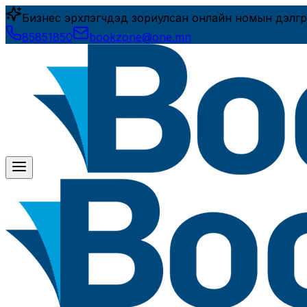
Бизнес эрхлэгчдэд зориулсан онлайн номын дэлгүү
85851850
bookzone@one.mn