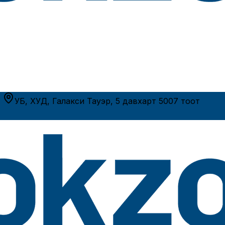
р
УБ, ХУД, Галакси Тауэр, 5 давхарт 5007 тоот