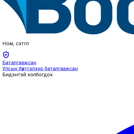
Ном, сэтгүүл
Баталгаажсан
Улсын бүртгэлээр баталгаажсан
Бидэнтэй холбогдох