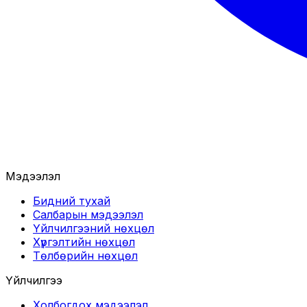
Мэдээлэл
Бидний тухай
Салбарын мэдээлэл
Үйлчилгээний нөхцөл
Хүргэлтийн нөхцөл
Төлбөрийн нөхцөл
Үйлчилгээ
Холбогдох мэдээлэл