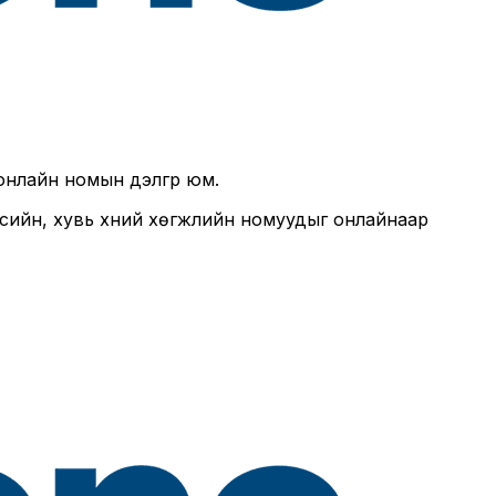
онлайн номын дэлгүүр юм.
несийн, хувь хүний хөгжлийн номуудыг онлайнаар