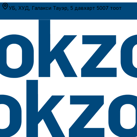
р
УБ, ХУД, Галакси Тауэр, 5 давхарт 5007 тоот