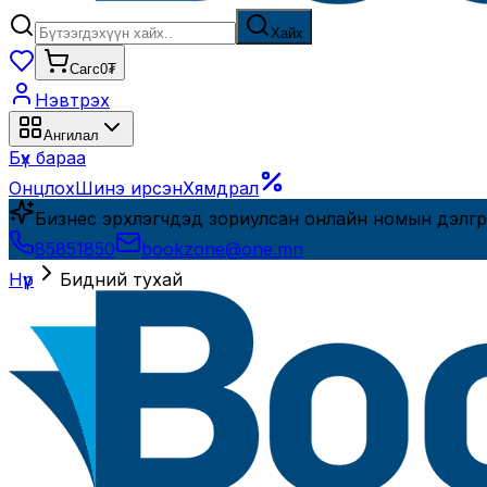
Хайх
Сагс
0₮
Нэвтрэх
Ангилал
Бүх бараа
Онцлох
Шинэ ирсэн
Хямдрал
Бизнес эрхлэгчдэд зориулсан онлайн номын дэлгүү
85851850
bookzone@one.mn
Нүүр
Бидний тухай