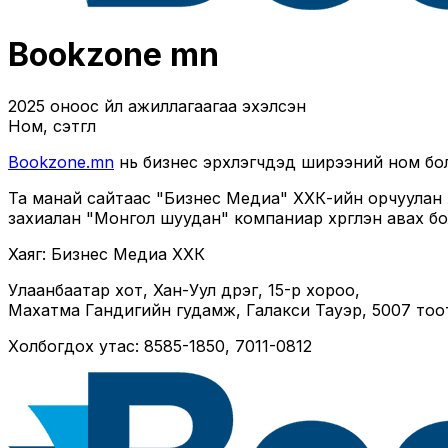
Bookzone mn
2025 оноос үйл ажиллагаагаа эхэлсэн
Ном, сэтгүүл
Bookzone.mn
нь бизнес эрхлэгчдэд ширээний ном боло
Та манай сайтаас "Бизнес Медиа" ХХК-ийн орчуулан х
захиалан "Монгол шуудан" компаниар хүргүүлэн авах б
Хаяг: Бизнес Медиа ХХК
Улаанбаатар хот, Хан-Уул дүүрэг, 15-р хороо,
Махатма Гандигийн гудамж, Галакси Тауэр, 5007 тоо
Холбогдох утас: 8585-1850, 7011-0812