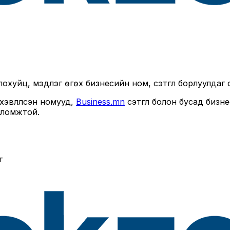
хуйц, мэдлэг өгөх бизнесийн ном, сэтгүүл борлуулдаг 
эвлүүлсэн номууд,
Business.mn
сэтгүүл болон бусад биз
оломжтой.
т