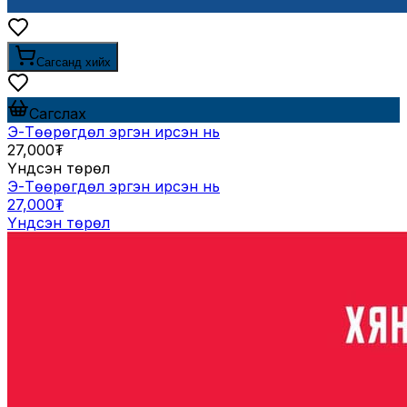
Сагсанд хийх
Сагслах
Э-Төөрөгдөл эргэн ирсэн нь
27,000₮
Үндсэн төрөл
Э-Төөрөгдөл эргэн ирсэн нь
27,000₮
Үндсэн төрөл