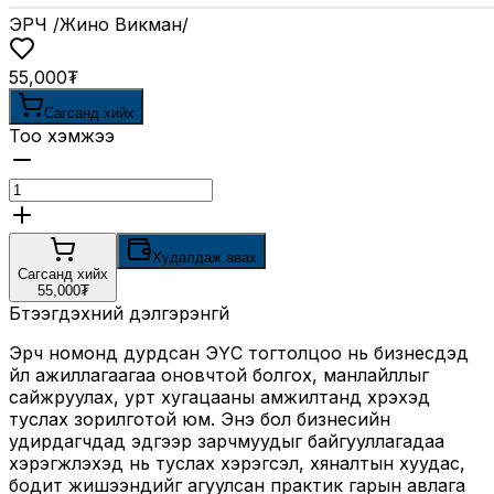
ЭРЧ /Жино Викман/
55,000₮
Сагсанд хийх
Тоо хэмжээ
Худалдаж авах
Сагсанд хийх
55,000₮
Бүтээгдэхүүний дэлгэрэнгүй
Эрч номонд дурдсан ЭҮС тогтолцоо нь бизнесүүдэд
үйл ажиллагаагаа оновчтой болгох, манлайллыг
сайжруулах, урт хугацааны амжилтанд хүрэхэд
туслах зорилготой юм. Энэ бол бизнесийн
удирдагчдад эдгээр зарчмуудыг байгууллагадаа
хэрэгжүүлэхэд нь туслах хэрэгсэл, хяналтын хуудас,
бодит жишээнүүдийг агуулсан практик гарын авлага