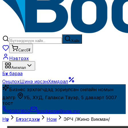
Хайх
Сагс
0₮
Нэвтрэх
Ангилал
Бүх бараа
Онцлох
Шинэ ирсэн
Хямдрал
Бизнес эрхлэгчдэд зориулсан онлайн номын
дэлгүүр
УБ, ХУД, Галакси Тауэр, 5 давхарт 5007
тоот
85851850
bookzone@one.mn
Нүүр
Бүтээгдэхүүн
Ном
ЭРЧ /Жино Викман/