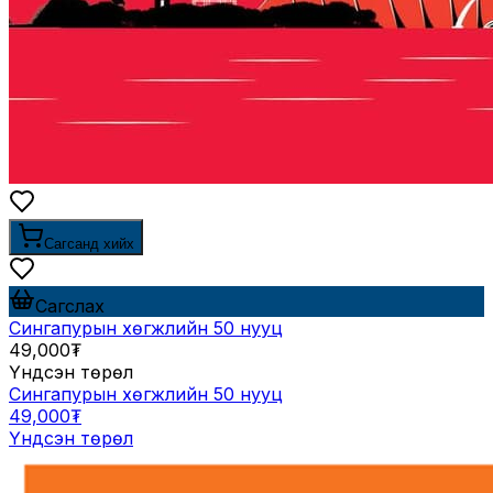
Сагсанд хийх
Сагслах
Сингапурын хөгжлийн 50 нууц
49,000₮
Үндсэн төрөл
Сингапурын хөгжлийн 50 нууц
49,000₮
Үндсэн төрөл