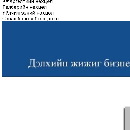
Хүргэлтийн нөхцөл
Төлбөрийн нөхцөл
Үйлчилгээний нөхцөл
Санал болгох бүтээгдэхүүн