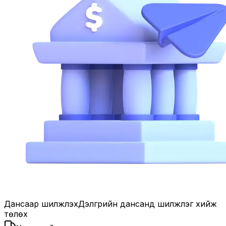
Дансаар шилжүүлэх
Дэлгүүрийн дансанд шилжүүлэг хийж
төлөх