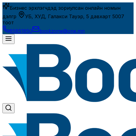
Бизнес эрхлэгчдэд зориулсан онлайн номын
дэлгүүр
УБ, ХУД, Галакси Тауэр, 5 давхарт 5007
тоот
85851850
bookzone@one.mn