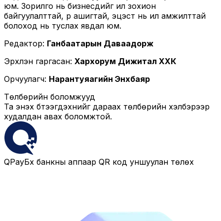
юм. Зорилго нь бизнесүүдийг илүү зохион
байгуулалттай, үр ашигтай, эцэст нь илүү амжилттай
болоход нь туслах явдал юм.
Редактор:
Ганбаатарын Даваадорж
Эрхлэн гаргасан:
Хархорум Дижитал ХХК
Орчуулагч:
Нарантуяагийн Энхбаяр
Төлбөрийн боломжууд
Та энэхүү бүтээгдэхүүнийг дараах төлбөрийн хэлбэрээр
худалдан авах боломжтой.
QPay
Бүх банкны аппаар QR код уншуулан төлөх