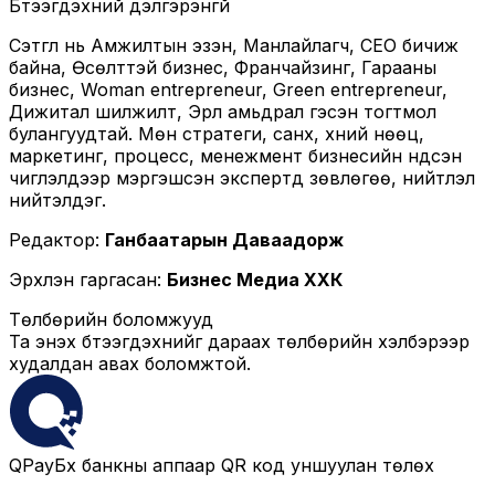
Бүтээгдэхүүний дэлгэрэнгүй
Сэтгүүл нь Амжилтын эзэн, Манлайлагч, СЕО бичиж
байна, Өсөлттэй бизнес, Франчайзинг, Гарааны
бизнес, Woman entrepreneur, Green entrepreneur,
Дижитал шилжилт, Эрүүл амьдрал гэсэн тогтмол
булангуудтай. Мөн стратеги, санхүү, хүний нөөц,
маркетинг, процесс, менежмент бизнесийн үндсэн
чиглэлүүдээр мэргэшсэн экспертүүд зөвлөгөө, нийтлэл
нийтэлдэг.
Редактор:
Ганбаатарын Даваадорж
Эрхлэн гаргасан:
Бизнес Медиа ХХК
Төлбөрийн боломжууд
Та энэхүү бүтээгдэхүүнийг дараах төлбөрийн хэлбэрээр
худалдан авах боломжтой.
QPay
Бүх банкны аппаар QR код уншуулан төлөх