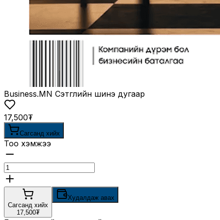
Business.MN Сэтгүүлийн шинэ дугаар
17,500₮
Сагсанд хийх
Тоо хэмжээ
Худалдаж авах
Сагсанд хийх
17,500₮