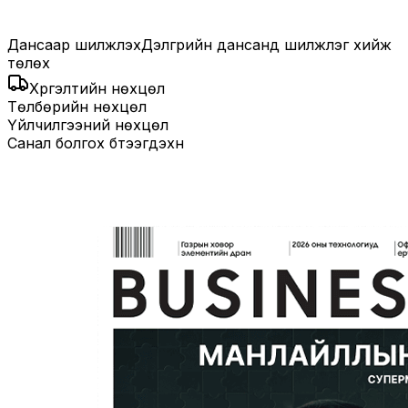
Дансаар шилжүүлэх
Дэлгүүрийн дансанд шилжүүлэг хийж
төлөх
Хүргэлтийн нөхцөл
Төлбөрийн нөхцөл
Үйлчилгээний нөхцөл
Санал болгох бүтээгдэхүүн