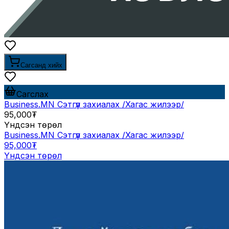
Сагсанд хийх
Сагслах
Business.MN Сэтгүүл захиалах /Хагас жилээр/
95,000₮
Үндсэн төрөл
Business.MN Сэтгүүл захиалах /Хагас жилээр/
95,000₮
Үндсэн төрөл