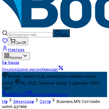
Хайх
Сагс
0₮
Нэвтрэх
Ангилал
Бүх бараа
Онцлох
Шинэ ирсэн
Хямдрал
Бизнес эрхлэгчдэд зориулсан онлайн номын
дэлгүүр
УБ, ХУД, Галакси Тауэр, 5 давхарт 5007
тоот
85851850
bookzone@one.mn
Нүүр
Бүтээгдэхүүн
Сэтгүүл
Business.MN Сэтгүүлийн
шинэ дугаар