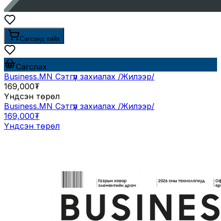
Сагсанд хийх
Сагслах
Business.MN Сэтгүүл захиалах /Жилээр/
169,000₮
Үндсэн төрөл
Business.MN Сэтгүүл захиалах /Жилээр/
169,000₮
Үндсэн төрөл