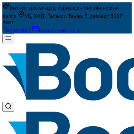
Бизнес эрхлэгчдэд зориулсан онлайн номын
дэлгүүр
УБ, ХУД, Галакси Тауэр, 5 давхарт 5007
тоот
85851850
bookzone@one.mn